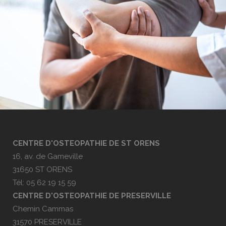
CENTRE D'OSTEOPATHIE DE ST ORENS
16, av. de Gameville
31650 ST ORENS
Tél: 05 62 19 15 59
CENTRE D'OSTEOPATHIE DE PRESERVILLE
Chemin Cammas
31570 PRESERVILLE