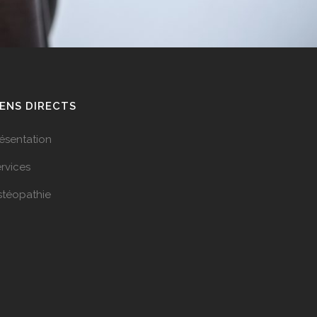
IENS DIRECTS
ésentation
rvices
stéopathie