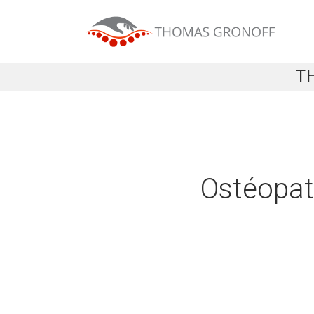
T
Ostéopa