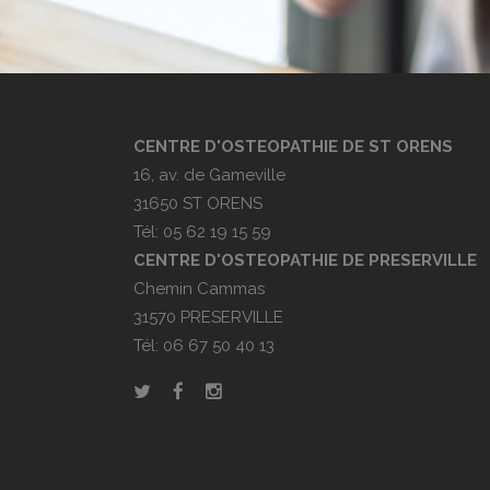
CENTRE D'OSTEOPATHIE DE ST ORENS
16, av. de Gameville
31650 ST ORENS
Tél: 05 62 19 15 59
CENTRE D'OSTEOPATHIE DE PRESERVILLE
Chemin Cammas
31570 PRESERVILLE
Tél: 06 67 50 40 13