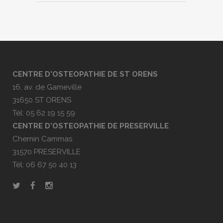
CENTRE D'OSTEOPATHIE DE ST ORENS
16, av. de Gameville
31650 ST ORENS
Tél: 05 62 19 15 59
CENTRE D'OSTEOPATHIE DE PRESERVILLE
Chemin Cammas
31570 PRESERVILLE
Tél: 06 67 50 40 13