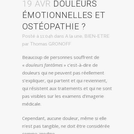
19 AVR
DOULEURS
ÉMOTIONNELLES ET
OSTÉOPATHIE ?
Posté à 11:04h
dans
A la une
,
BIEN-ETRE
par
Thomas GRONOFF
Beaucoup de personnes souffrent de
«
douleurs fantômes
» c’est-à-dire de
douleurs qui ne peuvent pas réellement
s’expliquer, qui partent et qui reviennent,
qui résistent aux traitements et qui ne sont
pas visibles sur les examens d’imagerie
médicale.
Cependant, aucune douleur, même si elle
n’est pas tangible, ne doit être considérée
comme anodine.