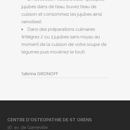
jujubes dans de l’eau, buvez l’eau de
cuisson et consommez les jujubes ainsi
ramollies).
Dans des préparations culinaires
(intégrez 2 ou 3 jujubes sans noyau au
moment de la cuisson de votre soupe de
légumes puis moulinez le tout).
Sabrina GRONOFF
CENTRE D'OSTEOPATHIE DE ST ORENS
16, av. de Gameville