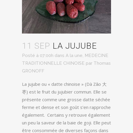
11 SEP
LA JUJUBE
Posté à 07:00h
dans
A la une
,
MEDECINE
TRADITIONNELLE CHINOISE
par
Thomas
GRONOFF
La jujube ou « datte chinoise » (Dà Zǎo 大
枣) est le fruit du jujubier commun. Elle se
présente comme une grosse datte séchée
ferme et dense et son goût s’en rapproche
également. Certains y retrouve également
un peu la saveur de la baie de goji. Elle peut
être consommée de diverses façons dans