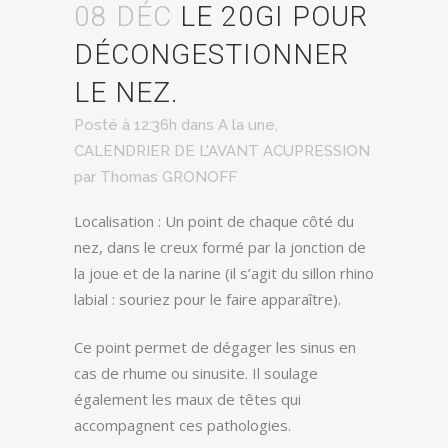
08 DÉC
LE 20GI POUR
DÉCONGESTIONNER
LE NEZ.
Posté à 12:36h
dans
A la une
,
CALENDRIER DE L'AVANT ACUPRESSION
par
Thomas GRONOFF
Localisation : Un point de chaque côté du
nez, dans le creux formé par la jonction de
la joue et de la narine (il s’agit du sillon rhino
labial : souriez pour le faire apparaître).
Ce point permet de dégager les sinus en
cas de rhume ou sinusite. Il soulage
également les maux de têtes qui
accompagnent ces pathologies.