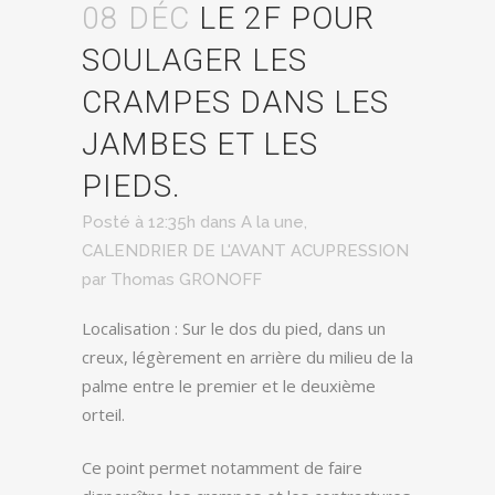
08 DÉC
LE 2F POUR
SOULAGER LES
CRAMPES DANS LES
JAMBES ET LES
PIEDS.
Posté à 12:35h
dans
A la une
,
CALENDRIER DE L'AVANT ACUPRESSION
par
Thomas GRONOFF
Localisation : Sur le dos du pied, dans un
creux, légèrement en arrière du milieu de la
palme entre le premier et le deuxième
orteil.
Ce point permet notamment de faire