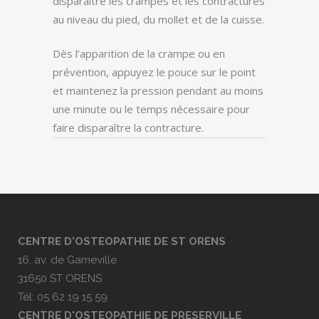
disparaître les crampes et les contractures
au niveau du pied, du mollet et de la cuisse.
Dès l’apparition de la crampe ou en
prévention, appuyez le pouce sur le point
et maintenez la pression pendant au moins
une minute ou le temps nécessaire pour
faire disparaître la contracture.
CENTRE D'OSTEOPATHIE DE ST ORENS
16, av. de Gameville
31650 ST ORENS
Tél: 05 62 19 15 59
CENTRE D'OSTEOPATHIE DE PRESERVILLE