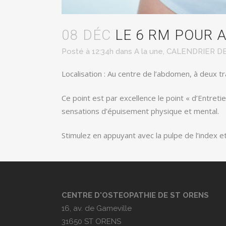
08 DÉC
LE 6 RM POUR A
Posté à 12:34h
dans
A la une
,
CALENDRIER DE
Localisation : Au centre de l’abdomen, à deux t
Ce point est par excellence le point « d’Entret
sensations d’épuisement physique et mental.
Stimulez en appuyant avec la pulpe de l’index 
CENTRE D'OSTEOPATHIE DE ST ORENS
16, av. de Gameville
31650 ST ORENS