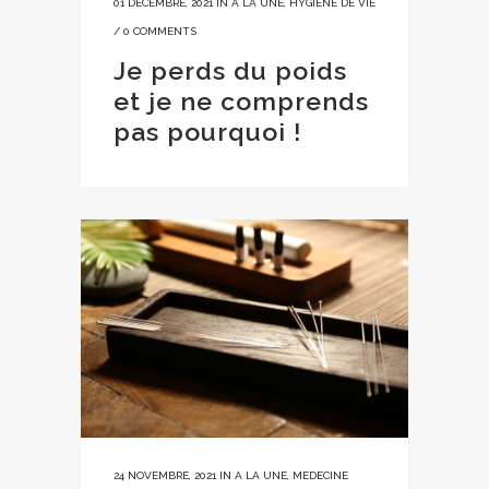
01 DÉCEMBRE, 2021
IN
A LA UNE
,
HYGIENE DE VIE
/
0 COMMENTS
Je perds du poids
et je ne comprends
pas pourquoi !
24 NOVEMBRE, 2021
IN
A LA UNE
,
MEDECINE