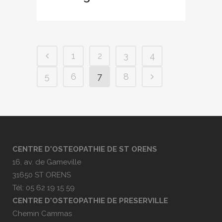
1
2
3
4
5
6
7
8
CENTRE D'OSTEOPATHIE DE ST ORENS
16, av. de Gameville
31650 ST ORENS
Tél: 05 62 19 15 59
CENTRE D'OSTEOPATHIE DE PRESERVILLE
Chemin Cammas